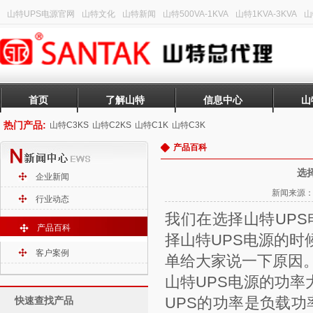
山特UPS电源官网
山特文化
山特新闻
山特500VA-1KVA
山特1KVA-3KVA
山
首页
了解山特
信息中心
山
热门产品:
山特C3KS
山特C2KS
山特C1K
山特C3K
产品百科
选
企业新闻
新闻来源：山
行业动态
我们在选择
山特UPS
产品百科
择山特UPS电源的
客户案例
单给大家说一下原因
山特UPS电源的功率
UPS的功率是负载功
快速查找产品