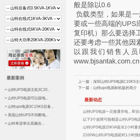
般是除以0.6
负载类型，如果是一
要或一些高端的UP
复印机）那么要选择工
还要考虑一些其他因
以跟我们销售人员
www.bjsantak.com.cn
最新案例
上一篇：
深圳山特UPS电源C10KS主
下一篇：
山特ups电源标机版的简介
> 山特UPS电源主机3C20...
> 山特UPS电源可以跟电...
最新动态
> 山特ups电源3C15KS后备...
山特UPS电源一旦接通市电，即自
> 美国山特UPS不间断电...
以下3个故障可能都是山特UPS电
> 山特单进单出高频在...
山特UPS电源20KVA延长2小时要
2100W山特UPS电源延时1小时