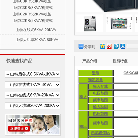
山特C3KRS(3KVA/机架
山特C3KR(3KVA/机架式
山特C2KRS(2KVA/机架
山特C2KR(2KVA/机架式
山特在线式6KVA-20KVA
山特大功率30KVA-80KVA
分享到：
快速查找产品
产品介绍
性能特点
型号
C6K/C6
额定容量
输入配线
电压范围
输入
频率范围
输入功因
电压范围
频率范围
输出
电流峰值比