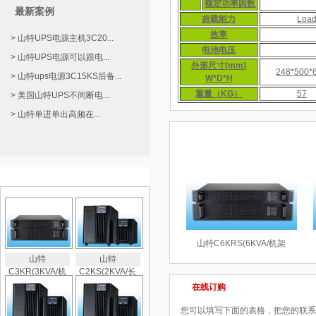
额定功率因数
最新案例
超载能力
Loa
效率
> 山特UPS电源主机3C20...
电池电压
> 山特UPS电源可以跟电...
外形尺寸(mm)
248*500*
> 山特ups电源3C15KS后备...
W*D*H
重量（KG）
57
> 美国山特UPS不间断电...
> 山特单进单出高频在...
相关产品
热门产品推荐
山特C6KRS(6KVA/机架
山特
山特
C3KR(3KVA/机
C2KS(2KVA/长
在线订购
您可以填写下面的表格，把您的联系