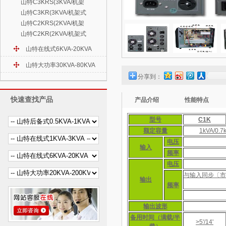
山特C3KRS(3KVA/机架
山特C3KR(3KVA/机架式
山特C2KRS(2KVA/机架
山特C2KR(2KVA/机架式
山特在线式6KVA-20KVA
山特大功率30KVA-80KVA
分享到：
快速查找产品
产品介绍
性能特点
型号
C1K
额定容量
1kVA/0.7
电压
输入
频率
电压
与输入同步〔市
输出
频率
输出波形
备用时间（满载/半
>5'/14'