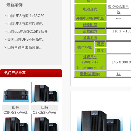
载）
最新案例
阀控式铅蓄电
电池形式
池
> 山特UPS电源主机3C20...
外接电池标称电压
----
> 山特UPS电源可以跟电...
转换时间
超载能力
110％－1
> 山特ups电源3C15KS后备...
通讯界面
> 美国山特UPS不间断电...
温度
> 山特单进单出高频在...
操作环境
湿度
外观尺寸
（W×D×H）
145 X 390 
（mm×mm×mm）
热门产品推荐
重量(净重)kg
14
相关产品
山特
山特
C3KR(3KVA/机
C2KS(2KVA/长