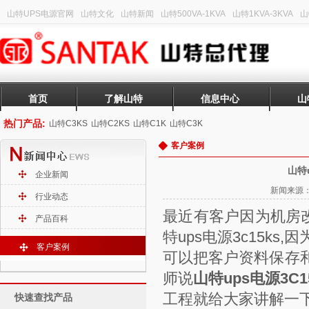
山特UPS电源官网
山特文化
山特新闻
山特500VA-1KVA
山特1KVA-3KVA
山
首页
了解山特
信息中心
山
热门产品:
山特C3KS
山特C2KS
山特C1K
山特C3K
客户案例
山特
企业新闻
新闻来源：山
行业动态
最近有客户因为机房
产品百科
特ups电源3c15k
客户案例
可以把客户资料保存
师说
山特ups电源3
工程就给大家讲解一
快速查找产品