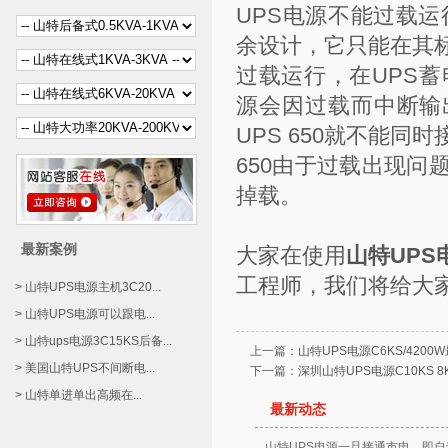
UPS电源不能过载运
余设计，它只能在其
过载运行，在UPS
源会因过载而中断输出
UPS 650就不能同
650由于过载出现
掉载。
最新案例
大家在使用
山特UPS
工程师，我们将给大
> 山特UPS电源主机3C20...
> 山特UPS电源可以跟电...
> 山特ups电源3C15KS后备...
上一篇：
山特UPS电源C6KS/420
> 美国山特UPS不间断电...
下一篇：
深圳山特UPS电源C10KS 8K
> 山特单进单出高频在...
最新动态
山特UPS电源一旦接通市电，即自