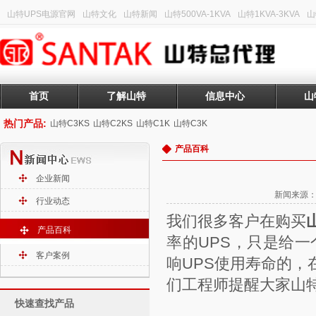
山特UPS电源官网
山特文化
山特新闻
山特500VA-1KVA
山特1KVA-3KVA
山
首页
了解山特
信息中心
山
热门产品:
山特C3KS
山特C2KS
山特C1K
山特C3K
产品百科
企业新闻
新闻来源：山
行业动态
我们很多客户在购买
产品百科
率的UPS，只是给
客户案例
响UPS使用寿命的
们工程师提醒大家山
快速查找产品