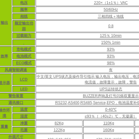
电压
220×（1±1％）VAC
频率
50/60Hz
相线
三相四线＋地线
输出
额定输出功
0.8
因
过载能力
125％ 10min
150% 1min
市电模式
93%
效率
电池模式
93%
ECO模式
98%
风扇智能调速
有
中文/英文 UPS状态及操作导引指示 输入电压，输出电压，
LCD
电流值，故障显示，故障，警告
显示器
LED
UPS运转状态
警告装置
BUZZER声响及灯号闪烁双重显示
通讯接口
RS232,AS400,RS485,Service,EPO，电池
温度
0-40℃
操作环
境
湿度
≤93％［（40±2）℃，无凝露］
净重
82Kg
110Kg
重量
毛重
122Kg
160Kg
外观尺寸