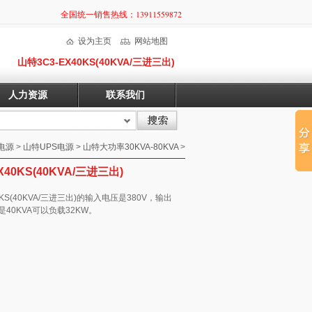
全国统一销售热线：13911559872
设为主页
网站地图
山特3C3-EX40KS(40KVA/三进三出)
人力资源
联系我们
s电源
>
山特UPS电源
>
山特大功率30KVA-80KVA
>
X40KS(40KVA/三进三出)
0KS(40KVA/三进三出)的输入电压是380V，输出
率是40KVA可以负载32KW。