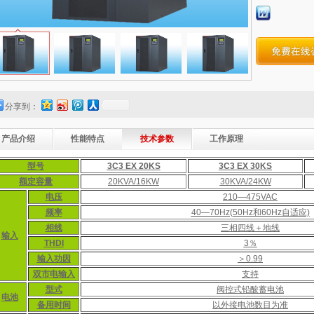
分享到：
产品介绍
性能特点
技术参数
工作原理
型号
3C3 EX 20KS
3C3 EX 30KS
额定容量
20KVA/16KW
30KVA/24KW
电压
210—475VAC
频率
40—70Hz(50Hz和60Hz自适应)
相线
三相四线＋地线
输入
THDI
3％
输入功因
＞0.99
双市电输入
支持
型式
阀控式铅酸蓄电池
电池
备用时间
以外接电池数目为准