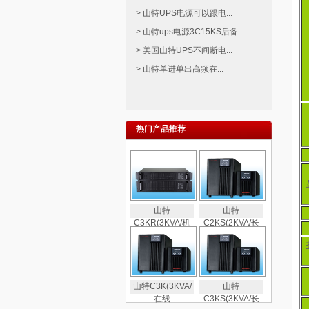
> 山特UPS电源可以跟电...
> 山特ups电源3C15KS后备...
> 美国山特UPS不间断电...
> 山特单进单出高频在...
热门产品推荐
山特
山特
C3KR(3KVA/机
C2KS(2KVA/长
山特C3K(3KVA/
山特
在线
C3KS(3KVA/长