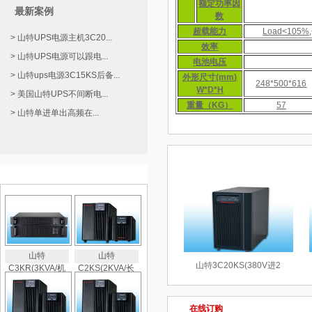
额定功率因
最新案例
数
超载能力
Load<105%
> 山特UPS电源主机3C20...
效率
> 山特UPS电源可以跟电...
电池电压
> 山特ups电源3C15KS后备...
外形尺寸(mm)
248*500*616
W*D*H
> 美国山特UPS不间断电...
重量（KG）
57
> 山特单进单出高频在...
相关产品
热门产品推荐
山特
山特
山特3C20KS(380V进2
C3KR(3KVA/机
C2KS(2KVA/长
在线订购