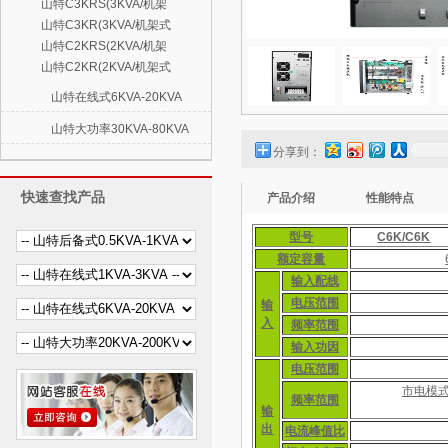
山特C3KRS(3KVA/机架
山特C3KR(3KVA/机架式
山特C2KRS(2KVA/机架
山特C2KR(2KVA/机架式
山特在线式6KVA-20KVA
山特大功率30KVA-80KVA
分享到：
快速查找产品
产品介绍
性能特点
型号
C6K/C6K
额定容量
输入配线
电压范围
输
入
频率范围
输入功因
电压范围
市电模式：
频率范围
输
出
电流峰值比