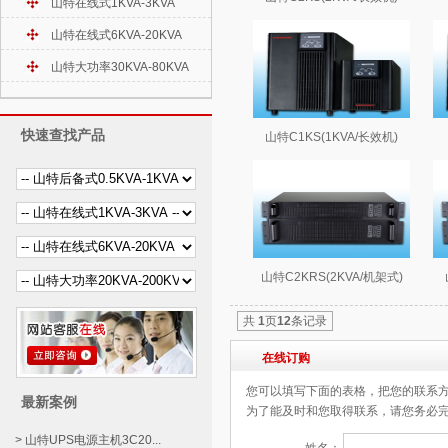
山特在线式1KVA-3KVA
山特在线式6KVA-20KVA
山特大功率30KVA-80KVA
快速查找产品
山特C1KS(1KVA/长效机)
山特C2KRS(2KVA/机架式)
共
1
页
12
条记录
在线订购
您可以填写下面的表格，把您的联系
最新案例
为了能及时和您取得联系，请您务必
> 山特UPS电源主机3C20...