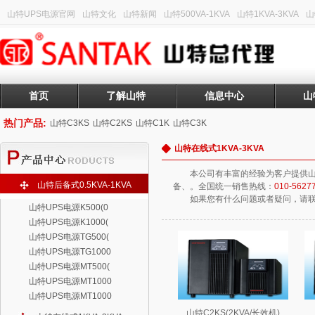
山特UPS电源官网
山特文化
山特新闻
山特500VA-1KVA
山特1KVA-3KVA
山
首页
了解山特
信息中心
山
热门产品:
山特C3KS
山特C2KS
山特C1K
山特C3K
山特在线式1KVA-3KVA
本公司有丰富的经验为客户提供山
山特后备式0.5KVA-1KVA
备、。全国统一销售热线：
010-5627
如果您有什么问题或者疑问，请
山特UPS电源K500(0
山特UPS电源K1000(
山特UPS电源TG500(
山特UPS电源TG1000
山特UPS电源MT500(
山特UPS电源MT1000
山特UPS电源MT1000
山特C2KS(2KVA/长效机)