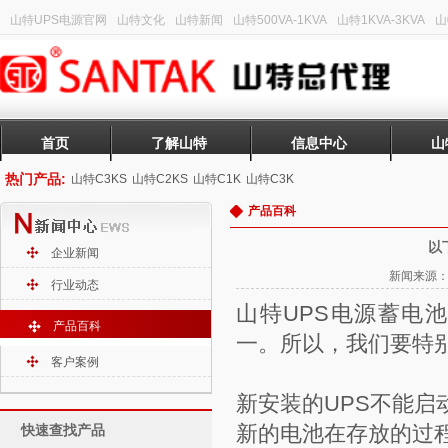
山特UPS电源官网
山特文化
山特新闻
山特500VA-1KVA
山特1KVA-3KVA
山
首页
了解山特
信息中心
山
热门产品:
山特C3KS
山特C2KS
山特C1K
山特C3K
产品百科
以
企业新闻
新闻来源：山
行业动态
山特UPS电源
蓄电池
产品百科
一。所以，我们要特
客户案例
新安装的UPS不能启
新的电池在存放的过
快速查找产品