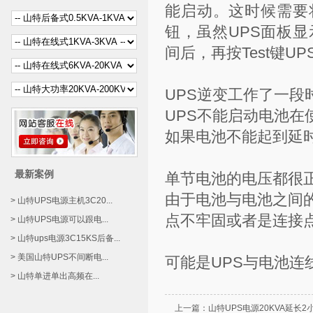
能启动。这时候需要将
钮，虽然UPS面板
间后，再按Test键U
UPS逆变工作了一段
UPS不能启动电池
如果电池不能起到延
最新案例
单节电池的电压都很正
由于电池与电池之间
> 山特UPS电源主机3C20...
点不牢固或者是连接
> 山特UPS电源可以跟电...
> 山特ups电源3C15KS后备...
> 美国山特UPS不间断电...
可能是UPS与电池
> 山特单进单出高频在...
上一篇：
山特UPS电源20KVA延长