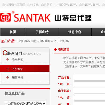
山特UPS电源官网
山特文化
山特新闻
山特500VA-1KVA
山特1KVA-3KVA
山
首页
了解山特
信息中心
山
热门产品:
山特C3KS
山特C2KS
山特C1K
山特C3K
在线留言
您可以填写下面的表格，把您的
联系我们
为了能及时和您取得联系，请您
（温馨提示：其中带
*
的选项为必
在线留言
销售网络
产品名称：
* 姓 名：
电子邮箱：
快速查找产品
* 电 话：
传 真：