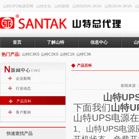
山特UPS电源官网
山特文化
山特新闻
山特500VA-1KVA
山特1KVA-3KVA
山
首页
了解山特
信息中心
山
热门产品:
山特C3KS
山特C2KS
山特C1K
山特C3K
产品百科
企业新闻
新闻来源：山
行业动态
山特UP
产品百科
下面我们
山特U
客户案例
山特UPS电源
1、山特UPS电
快速查找产品