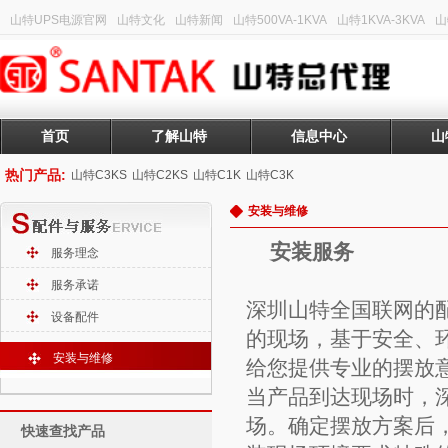
山特UPS电源官网
山特文化
山特新闻
山特500VA-1KVA
山特1KVA-3KVA
山
首页
了解山特
信息中心
山
热门产品:
山特C3KS
山特C2KS
山特C1K
山特C3K
安装与维修
安装服务
服务理念
服务承诺
深圳山特全国联网的
设备配件
的现场，基于安全、
安装与维修
给您提供专业的摆放
当产品到达现场时，
场。确定摆放方案后
快速查找产品