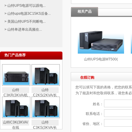
> 山特UPS电源可以跟电...
相关产品
> 山特ups电源3C15KS后备...
> 美国山特UPS不间断电...
> 山特单进单出高频在...
热门产品推荐
山特UPS电源MT500(
在线订购
您可以填写下面的表格，把您的联系
山特
山特
为了能及时和您取得联系，请您务必
C3KR(3KVA/机
C2KS(2KVA/长
姓名：
联系电话：
山特C3K(3KVA/
山特
省份、地区：
在线
C3KS(3KVA/长