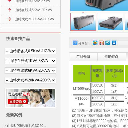
山特在线式1KVA-3KVA
山特在线式6KVA-20KVA
山特大功率30KVA-80KVA
快速查找产品
分享到：
产品介绍
性能特点
额定容
插座 (国标)
型号
量
(3)
500VA
3(1)
1
MT500-pro
100VA
1(2)
1
1000VA
3(1)
MT1000-
pro
200VA
1(2)
(1) “稳压＋UPS输出”插座，可保
最新案例
(2) 独立的“稳压”输出插座，可
(3) L延时机标配B9022电池箱。B9
> 山特UPS电源主机3C20...
(4) S效机可选配B9902E电池箱