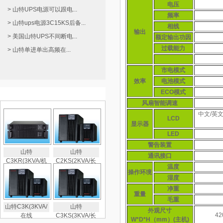
电压
> 山特UPS电源可以跟电...
频率
> 山特ups电源3C15KS后备...
相线
输出
> 美国山特UPS不间断电...
额定输出功因
过载能力
> 山特单进单出高频在...
市电模式
效率
电池模式
ECO模式
热门产品推荐
风扇智能调速
中文/英
LCD
显示器
LED
警告装置
山特
山特
通讯接口
C3KR(3KVA/机
C2KS(2KVA/长
温度
操作环境
湿度
净重
重量
毛重
山特C3K(3KVA/
山特
外观尺寸
42
在线
C3KS(3KVA/长
W*D*H（mm）(主机)