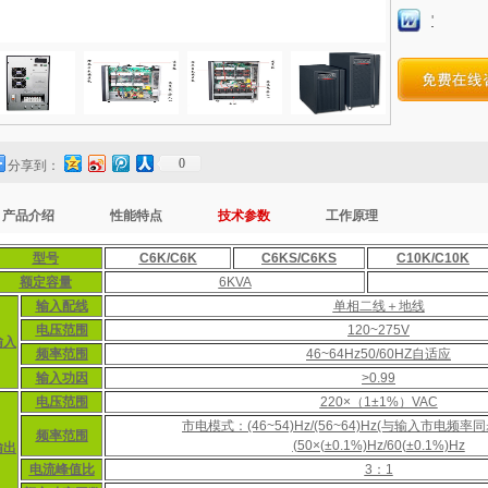
'
0
分享到：
产品介绍
性能特点
技术参数
工作原理
型号
C6K/C6K
C6KS/C6KS
C10K/C10K
额定容量
6KVA
输入配线
单相二线＋地线
电压范围
120~275V
输入
频率范围
46~64Hz50/60HZ自适应
输入功因
>0.99
电压范围
220×（1±1%）VAC
市电模式：(46~54)Hz/(56~64)Hz(与输入市电频率
频率范围
(50×(±0.1%)Hz/60(±0.1%)Hz
输出
电流峰值比
3：1