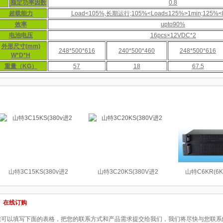
额定功率因数
0.8
超载能力
Load<105%,长期运行;105%<Load≤125%>1min;125%<
效率
upto90%
电池电压
16pcs×12VDC*2
外形尺寸(mm)
248*500*616
240*500*460
248*500*616
W*D*H
重量（KG）
57
18
67.5
相关产品
山特3C15KS(380v进2
山特3C20KS(380V进2
山特C6KR(6
在线订购
您可以填写下面的表格，把您的联系方式和产品需求提交给我们，我们将尽快与您联系