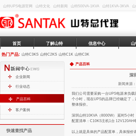
山特UPS电源官网
山特文化
山特新闻
山特500VA-1KVA
山特1KVA-3KVA
山
首页
了解山特
信息中心
山
热门产品:
山特C3KS
山特C2KS
山特C1K
山特C3K
产品百科
深
企业新闻
新闻来源：山
行业动态
我们公司需要采购一台UPS电源来负载
产品百科
个小时，现在UPS的品牌已经确定了，
整体报价。
客户案例
深圳山特10KVA（8000W）
配置清单：
C10KS
主机1台 12V120A
快速查找产品
以上就是具体的产品配置单，具体报价