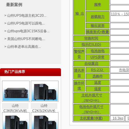
最新案例
频率
输 出
110％－1
> 山特UPS电源主机3C20...
超载能力
> 山特UPS电源可以跟电...
输出波形
> 山特ups电源3C15KS后备...
插座形式×数量
转换时间
> 美国山特UPS不间断电...
指示灯(LED)
> 山特单进单出高频在...
电池放电
警报声
音
UPS异常
自动重启
RS-232
市电异
通讯界
热门产品推荐
面
选购件
温度
操作环
境
湿度
主机外观尺寸
（W×D×H）
山特
山特
电池包外观尺寸
C3KR(3KVA/机
C2KS(2KVA/长
（W×D×H）
主机重量(净重)
16.3kg