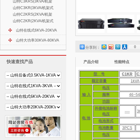
山特C3KRS(3KVA/机架
山特C3KR(3KVA/机架式
山特C2KRS(2KVA/机架
山特C2KR(2KVA/机架式
山特在线式6KVA-20KVA
山特大功率30KVA-80KVA
0
分享到：
快速查找产品
产品介绍
性能特点
型 号
C1KR
C
额定容量
1kVA
电压
输 入
频率
46~5
功因
外接电池标称
----
3
电压
电 池
电池形式
电池数量
3PCS
电压