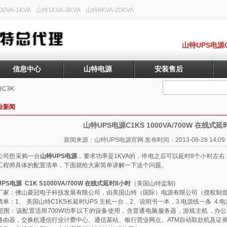
0VA-1KVA
山特1KVA-3KVA
山特6KVA-20KVA
山特UPS电源C
信息中心
山特电源
安装售后
C3K
业新闻
山特UPS电源C1KS 1000VA/700W 在线式
新闻来源：山特UPS电源官网 发布时间：2013-06-28 14:
公司想采购一台
山特UPS电源
，要求功率是1KVA的，停电之后可以延时8个小时左
工程师具体的配置清单，下面就给大家简单讲解一下这个问题。
PS电源 C1K S1000VA/700W 在线式延时8小时
（美国山特监制)
厂家：佛山菱冠电子科技发展有限公司，由美国山特（国际）电源有限公司（授权制造
清单：1、 美国
山特C1KS
长延时UPS 主机一台，2、说明书一本，3.电源线一条 4.电池连
范围：该配置适用700W功率以下的设备使用，含普通电脑服务器，游戏主机，办公
路由器，交换机通信行业计费中心、通信基站、银行营业网点、ATM自动取款机及证