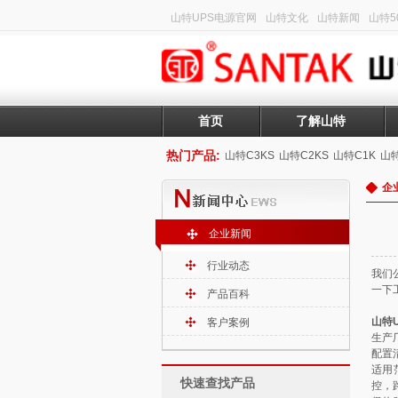
山特UPS电源官网
山特文化
山特新闻
山特50
首页
了解山特
热门产品:
山特C3KS
山特C2KS
山特C1K
山特
企
企业新闻
行业动态
我们
一下
产品百科
山特U
客户案例
生产
配置
适用
快速查找产品
控，