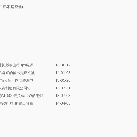
损坏,运费低)。
长影响山特ups电源
13-06-17
源后备式的输出是正玄波
14-01-08
源输入端可以安装漏电
13-05-28
仪表制造有限公司订
13-07-31
源MT500去负载50W的电灯
13-07-03
外接发电机的输出容量
14-04-03