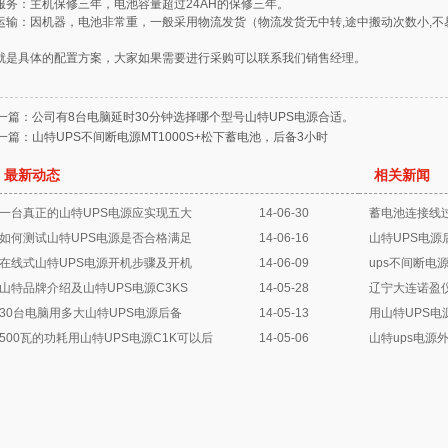
服务：主机保修三年，电池容量超过24AH的保修三年。
运输：因机器，电池非常重，一般采用物流发货（物流发货无中转,途中搬动次数小,不易
就是具体的配置方案，大家如果需要进行采购可以联系我们销售经理。
一篇：
公司有8台电脑延时30分钟选择哪个型号山特UPS电源合适。
一篇：
山特UPS不间断电源MT1000S+松下蓄电池，后备3小时
最新动态
相关新闻
一台真正的山特UPS电源应实现五大
14-06-30
蓄电池连接线过
如何测试山特UPS电源是否合格满足
14-06-16
山特UPS电
在线式山特UPS电源开机步骤及开机
14-06-09
ups不间断电
山特品牌介绍及山特UPS电源C3KS
14-05-28
辽宁大连诺盈
30台电脑用多大山特UPS电源后备
14-05-13
用山特UPS电
500瓦的功耗用山特UPS电源C1K可以后
14-05-06
山特ups电源