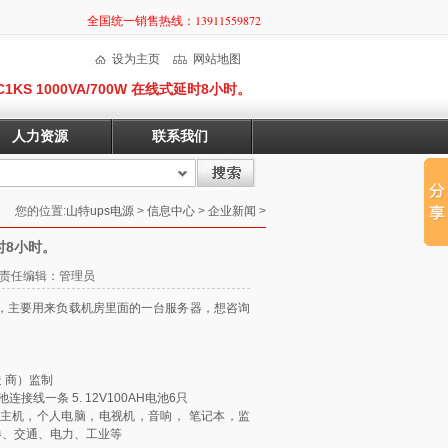
全国统一销售热线：13911559872
设为主页
网站地图
1KS 1000VA/700W 在线式延时8小时。
人力资源
联系我们
您的位置:
山特ups电源
>
信息中心
>
企业新闻
>
延时8小时。
09 责任编辑：管理员
右，主要用来负载机房里面的一台服务器，想咨询
 商）监制
接线一条 5. 12V100AH电池6只
主机，个人电脑，电视机，音响， 笔记本，监
券、交通、电力、工业等