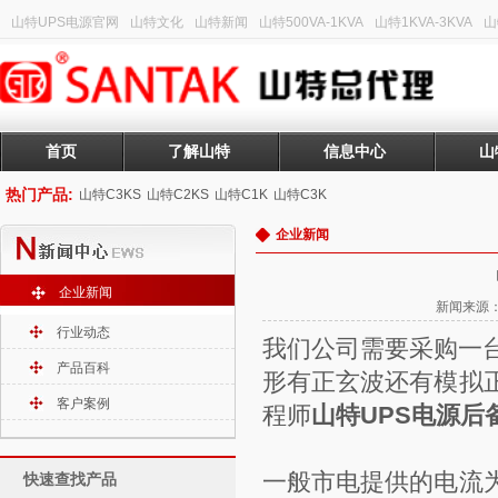
山特UPS电源官网
山特文化
山特新闻
山特500VA-1KVA
山特1KVA-3KVA
山
首页
了解山特
信息中心
山
热门产品:
山特C3KS
山特C2KS
山特C1K
山特C3K
企业新闻
企业新闻
新闻来源：山
行业动态
我们公司需要采购一
产品百科
形有正玄波还有模拟
客户案例
程师
山特UPS电源
一般市电提供的电流
快速查找产品