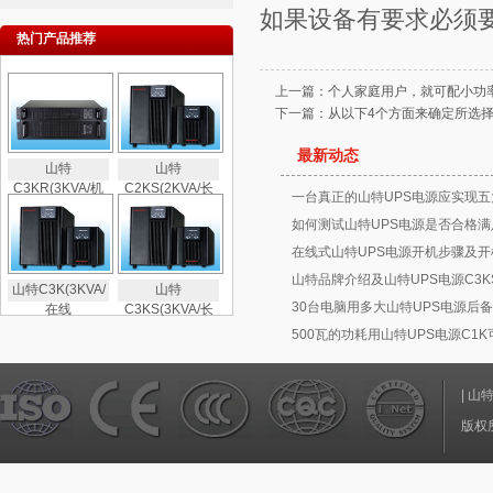
如果设备有要求必须
热门产品推荐
上一篇：
个人家庭用户，就可配小功率
下一篇：
从以下4个方面来确定所选择
最新动态
山特
山特
C3KR(3KVA/机
C2KS(2KVA/长
一台真正的山特UPS电源应实现五
如何测试山特UPS电源是否合格满
在线式山特UPS电源开机步骤及开
山特品牌介绍及山特UPS电源C3K
山特C3K(3KVA/
山特
30台电脑用多大山特UPS电源后备
在线
C3KS(3KVA/长
500瓦的功耗用山特UPS电源C1
|
山
版权所