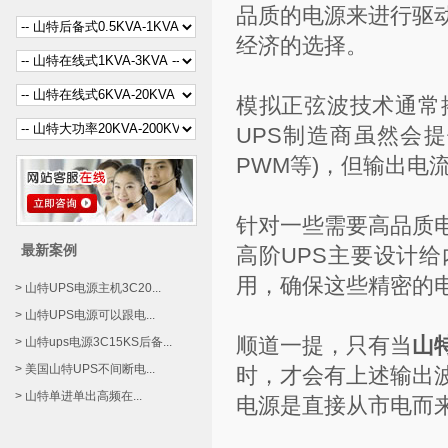
品质的电源来进行驱
经济的选择。
模拟正弦波技术通常
UPS制造商虽然会提供不同
PWM等)，但输出电
针对一些需要高品质
最新案例
高阶UPS主要设计给
用，确保这些精密的
> 山特UPS电源主机3C20...
> 山特UPS电源可以跟电...
顺道一提，只有当
山
> 山特ups电源3C15KS后备...
> 美国山特UPS不间断电...
时，才会有上述输出
> 山特单进单出高频在...
电源是直接从市电而