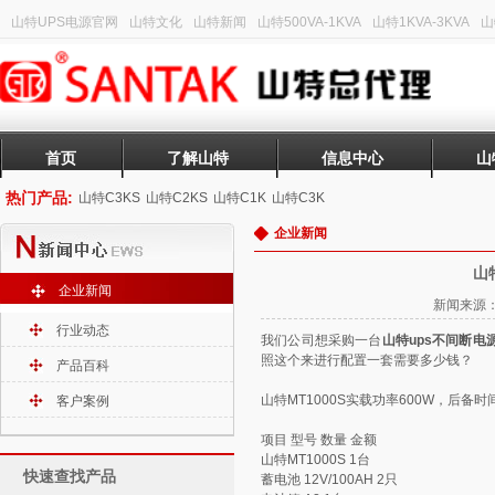
山特UPS电源官网
山特文化
山特新闻
山特500VA-1KVA
山特1KVA-3KVA
山
首页
了解山特
信息中心
山
热门产品:
山特C3KS
山特C2KS
山特C1K
山特C3K
企业新闻
山
企业新闻
新闻来源：山
行业动态
我们公司想采购一台
山特ups不间断电
照这个来进行配置一套需要多少钱？
产品百科
山特MT1000S实载功率600W，后备时
客户案例
项目 型号 数量 金额
山特MT1000S
1台
快速查找产品
蓄电池 12V/100AH 2只