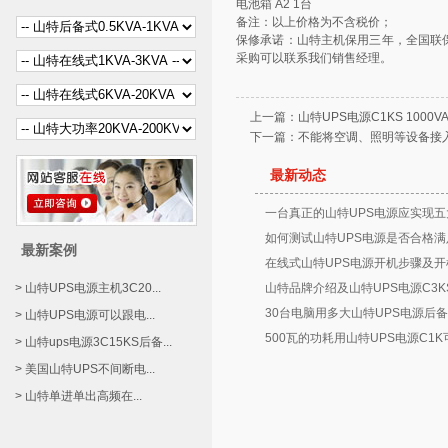
电池箱 A2 1台
备注：以上价格为不含税价；
保修承诺：山特主机保用三年，全国联
采购可以联系我们销售经理。
上一篇：
山特UPS电源C1KS 1000
下一篇：
不能将空调、照明等设备接
最新动态
一台真正的山特UPS电源应实现五
如何测试山特UPS电源是否合格满
最新案例
在线式山特UPS电源开机步骤及开
> 山特UPS电源主机3C20...
山特品牌介绍及山特UPS电源C3K
30台电脑用多大山特UPS电源后备
> 山特UPS电源可以跟电...
500瓦的功耗用山特UPS电源C1
> 山特ups电源3C15KS后备...
> 美国山特UPS不间断电...
> 山特单进单出高频在...