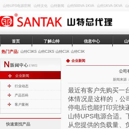
山特UPS电源官网
山特文化
山特新闻
山特500VA-1KVA
山特1KVA-3KVA
山
首页
了解山特
信息中心
山
热门产品:
山特C3KS
山特C2KS
山特C1K
山特C3K
企业新闻
公司
企业新闻
新闻来源：山
行业动态
最近有客户先购买一
产品百科
体情况是这样的，公
客户案例
停电后也能打印完快
山特UPS电源合适
从您提供的负载量、
快速查找产品