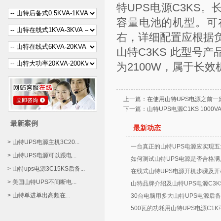
特UPS电源C3KS
容量电池的机型。可
右，详细配置应根据
山特C3KS
此型号产品
为2100W，属于长
上一篇：
在使用山特UPS电源之前
下一篇：
山特UPS电源C1KS 1000
最新案例
最新动态
> 山特UPS电源主机3C20...
一台真正的山特UPS电源应实现五
> 山特UPS电源可以跟电...
如何测试山特UPS电源是否合格满
> 山特ups电源3C15KS后备...
在线式山特UPS电源开机步骤及开
> 美国山特UPS不间断电...
山特品牌介绍及山特UPS电源C3K
> 山特单进单出高频在...
30台电脑用多大山特UPS电源后备
500瓦的功耗用山特UPS电源C1