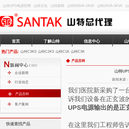
山特UPS电源官网
山特文化
山特新闻
山特500VA-1KVA
山特1KVA-3KVA
山
首页
了解山特
信息中心
山
热门产品:
山特C3KS
山特C2KS
山特C1K
山特C3K
产品百科
山特U
企业新闻
新闻来源：山
行业动态
我们医院新采购了一
产品百科
诉我们设备在正玄波
客户案例
UPS电源输出的是正
在这里我们工程师告
快速查找产品