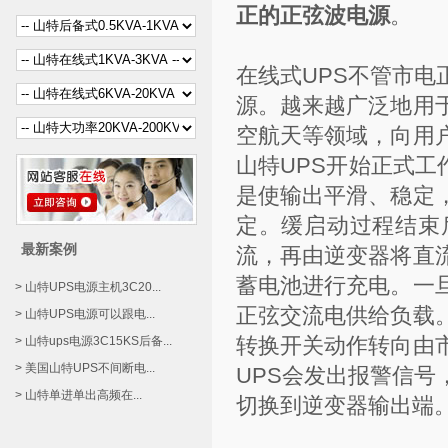
正的正弦波电源
。
在线式UPS不管市
源。越来越广泛地用
空航天等领域，向用
山特UPS开始正式工
是使输出平滑、稳定
定。缓启动过程结束
最新案例
流，再由逆变器将直
蓄电池进行充电。一
> 山特UPS电源主机3C20...
正弦交流电供给负载
> 山特UPS电源可以跟电...
转换开关动作转向由
> 山特ups电源3C15KS后备...
> 美国山特UPS不间断电...
UPS会发出报警信
> 山特单进单出高频在...
切换到逆变器输出端