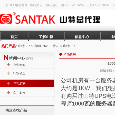
山特UPS电源官网
山特文化
山特新闻
山特500VA-1KVA
山特1KVA-3KVA
山
首页
了解山特
信息中心
山
热门产品:
山特C3KS
山特C2KS
山特C1K
山特C3K
产品百科
10
企业新闻
新闻来源：山
行业动态
公司机房有一台服务器
产品百科
大约是1KW，我们
客户案例
有购买过
山特UPS电
程师
1000瓦的服务
快速查找产品