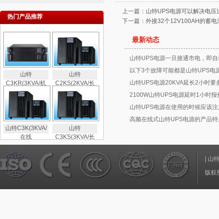
上一篇：
山特UPS电源可以解决电压
热门产品推荐
下一篇：
外接32个12V100AH的
最新动态
山特UPS电源一旦接通市电，即自
以下3个故障可能都是山特UPS电
山特
山特
山特UPS电源20KVA延长2小时要
C3KR(3KVA/机
C2KS(2KVA/长
2100W山特UPS电源延时1小时
山特UPS电源在使用的时候应该注
高频在线式山特UPS电源的产品特
山特C3K(3KVA/
山特
在线
C3KS(3KVA/长
|
山
版权所