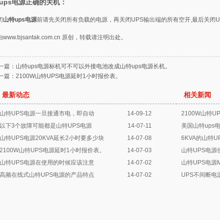
ups电源正确的关机：
闭
山特ups电源
前请先关闭所有负载的电源，再关闭UPS输出端的所有空开,最后关闭U
由
www.bjsantak.com.cn
原创，转载请注明出处。
一篇：
山特ups电源标机可不可以外接电池改成山特ups电源长机。
一篇：
2100W山特UPS电源延时1小时报价表。
最新动态
相关新闻
山特UPS电源一旦接通市电，即自动
14-09-12
2100W山特
以下3个故障可能都是山特UPS电源
14-07-11
美国山特ups
山特UPS电源20KVA延长2小时要多少块
14-07-08
6KVA的山特
2100W山特UPS电源延时1小时报价表。
14-07-03
山特UPS电
山特UPS电源在使用的时候应该注意
14-07-02
山特UPS电源
高频在线式山特UPS电源的产品特点
14-07-02
UPS不间断