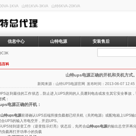
0VA-1KVA
山特1KVA-3KVA
山特6KVA-20KVA
信息中心
山特电源
安装售后
C3K
品百科
山特ups电源正确的开机和关机方式
新闻来源：山特UPS电源官网 发布时间：2013-06-07 12:
UPS达到最佳的工作状态，防止进入UPS房间的人员遭到电击或发生其它安全事故
方式
：
ups电源正确的开机：
启
山特ups电源
前请确认UPS后端所接负载都已经关机（关闭电源）或配电箱上UPS
 闭合UPS的输入市电空开，开启UPS。
 等UPS转到逆变工作（逆变指示灯亮）状态后，先闭合
山特ups电源
的输出总空开再分
的负载再打开功率小的负载