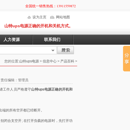
全国统一销售热线：13911559872
设为主页
网站地图
山特ups电源正确的开机和关机方式。
人力资源
联系我们
您的位置:
山特ups电源
>
信息中心
>
产品百科
>
。
45 责任编辑：管理员
，请工作人员严格遵守
山特ups电源正确的开机和
输出端的所有空开都已经断开。
别闭合支空开; 在打开负载的电源时，先打开功