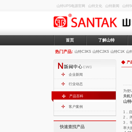
山特UPS电源官网
山特文化
山特新闻
山特50
首页
了解山特
热门产品:
山特C3KS
山特C2KS
山特C1K
山特
产
企业新闻
行业动态
为使
产品百科
关机
山特
客户案例
1，
2，
3，
快速查找产品
率大