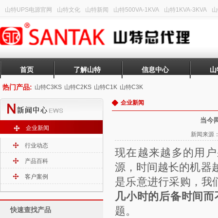
山特UPS电源官网
山特文化
山特新闻
山特500VA-1KVA
山特1KVA-3KVA
山
首页
了解山特
信息中心
山
热门产品:
山特C3KS
山特C2KS
山特C1K
山特C3K
企业新闻
当今
企业新闻
新闻来源：山
行业动态
现在越来越多的用户
产品百科
源，时间越长的机器
客户案例
是乐意进行采购，我
几小时的后备时间而
题。
快速查找产品