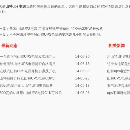
就是
山特ups电源
安装的时候最合适的距离，大家可以根据自己的实际情况去进行选
出处。
一篇：
美国山特UPS电源 工频在线式三进单出 40KVA/32KW 长效机
一篇：
当今网络环境中对山特UPS电源的要求是几小时的后备时间。
最新动态
相关新闻
一台真正的山特UPS电源应实现五大
14-06-30
用山特UPS电
如何测试山特UPS电源是否合格满足
14-06-16
辽宁大连诺盈
在线式山特UPS电源开机步骤及开机
14-06-09
山特ups电源
山特品牌介绍及山特UPS电源C3KS
14-05-28
山特UPS电
30台电脑用多大山特UPS电源后备
14-05-13
蓄电池连接线过
500瓦的功耗用山特UPS电源C1K可以后
14-05-06
ups不间断电