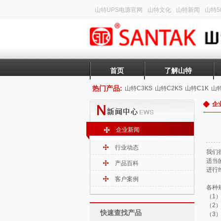
山特UPS电源官网
山特文化
山特新闻
山特50
首页
了解山特
热门产品:
山特C3KS
山特C2KS
山特C1K
山特
企
企业新闻
行业动态
我们
适当
产品百科
进行
客户案例
各种
（1）
（2）
快速查找产品
（3）