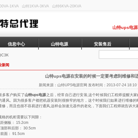
0VA-1KVA
山特1KVA-3KVA
山特6KVA-20KVA
山特ups电
信息中心
山特电源
安装售后
C3K
业新闻
山特ups电源在安装的时候一定要考虑到维修和
新闻来源：山特UPS电源官网 发布时间：2013-07-24 18:
很多客户购买了
山特ups电源
之后，经常自己进行安装,这个时候我们工程师提醒大家
的通风。因为很多客户都把机器安装到很狭窄的地方，这个时候我们如果进行维修的
维修，而且也很不容易进行通风,这样会加速元器件的老化，下面我们工程师就告诉大
规格的机柜需要以下间隙：
距侧板： 15.2cm
顶部和后部： 30.5cm
前面： 91.5cm