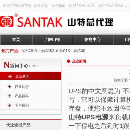
山特UPS电源官网
山特文化
山特新闻
山特500VA-1KVA
山特1KVA-3KVA
山
首页
了解山特
信息中心
山
热门产品:
山特C3KS
山特C2KS
山特C1K
山特C3K
企业新闻
企业新闻
新闻来源：山
行业动态
UPS的中文意思为“不间断电
产品百科
写，它可以保障计算
客户案例
存盘，使您不致因停
山特UPS电源
来负载
一下停电之后延时1跟
快速查找产品