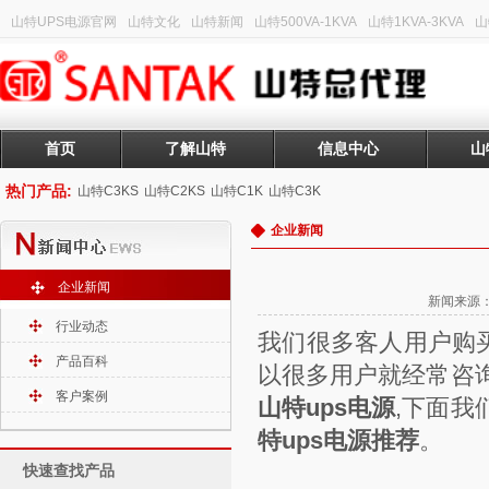
山特UPS电源官网
山特文化
山特新闻
山特500VA-1KVA
山特1KVA-3KVA
山
首页
了解山特
信息中心
山
热门产品:
山特C3KS
山特C2KS
山特C1K
山特C3K
企业新闻
企业新闻
新闻来源：山
行业动态
我们很多客人用户购
产品百科
以很多用户就经常咨
客户案例
山特ups电源
,下面我
特ups电源推荐
。
快速查找产品