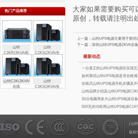
大家如果需要购买可
热门产品推荐
原创，转载请注明出
上一篇：
山特UPS电源主要用于那些
下一篇：
深圳山特UPS电源2KVA后
山特
山特
C3KR(3KVA/机
C2KS(2KVA/长
最新动态
一台真正的山特UPS电源应实现五
如何测试山特UPS电源是否合格满
山特C3K(3KVA/
山特
在线式山特UPS电源开机步骤及开
在线
C3KS(3KVA/长
山特品牌介绍及山特UPS电源C3K
30台电脑用多大山特UPS电源后备
500瓦的功耗用山特UPS电源C1
|
山
版权所