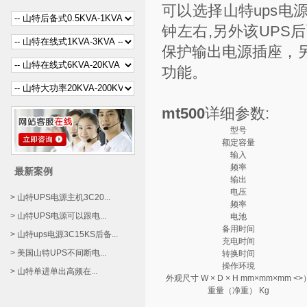
可以选择山特ups电源
钟左右,另外该UP
保护输出电源插座，
功能。
mt500
详细参数:
型号
额定容量
输入
频率
最新案例
输出
电压
> 山特UPS电源主机3C20...
频率
> 山特UPS电源可以跟电...
电池
备用时间
> 山特ups电源3C15KS后备...
充电时间
> 美国山特UPS不间断电...
转换时间
操作环境
> 山特单进单出高频在...
外观尺寸 W × D × H mm×mm×mm <>
重量（净重） Kg