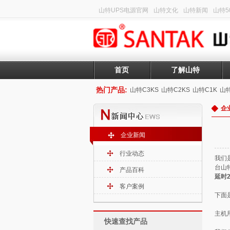
山特UPS电源官网
山特文化
山特新闻
山特50
首页
了解山特
热门产品:
山特C3KS
山特C2KS
山特C1K
山特
企
企业新闻
行业动态
我们
台
山
产品百科
延时
客户案例
下面
主机
快速查找产品