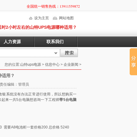
全国统一销售热线：13911559872
设为主页
网站地图
延时2小时左右的山特UPS电源哪种适用？
人力资源
联系我们
您的位置:
山特ups电源
>
信息中心
>
企业新闻
>
种适用？
28 责任编辑：管理员
收银系统没有办法正常进行使用，所以想购买一
加起来一共5台电脑想咨询一下工程师
带5台电脑
0 需要A8电池柜一套价格200 总价格 5240