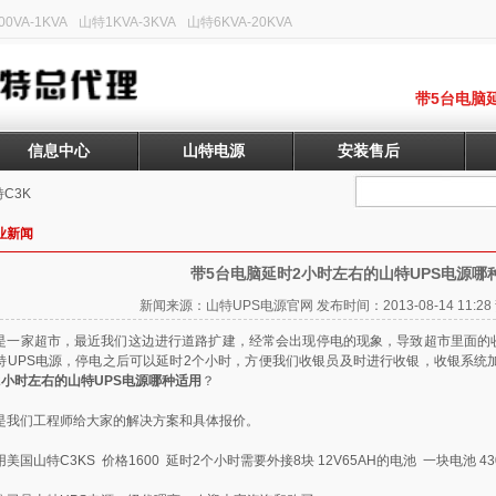
0VA-1KVA
山特1KVA-3KVA
山特6KVA-20KVA
带5台电脑
信息中心
山特电源
安装售后
C3K
业新闻
带5台电脑延时2小时左右的山特UPS电源哪
新闻来源：山特UPS电源官网 发布时间：2013-08-14 11:
是一家超市，最近我们这边进行道路扩建，经常会出现停电的现象，导致超市里面的
特UPS电源
，停电之后可以延时2个小时，方便我们收银员及时进行收银，收银系统
2小时左右的山特UPS电源哪种适用
？
是我们工程师给大家的解决方案和具体报价。
用美国
山特C3KS
价格1600 延时2个小时需要外接8块 12V65AH的电池 一块电池 43