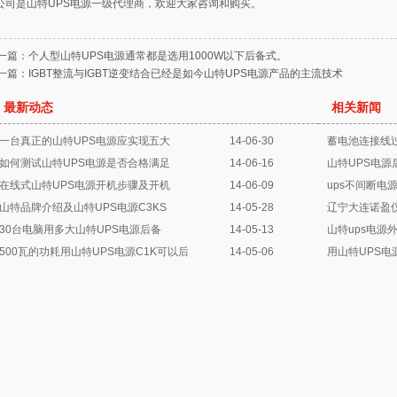
公司是
山特UPS电源
一级代理商，欢迎大家咨询和购买。
一篇：
个人型山特UPS电源通常都是选用1000W以下后备式。
一篇：
IGBT整流与IGBT逆变结合已经是如今山特UPS电源产品的主流技术
最新动态
相关新闻
一台真正的山特UPS电源应实现五大
14-06-30
蓄电池连接线过
如何测试山特UPS电源是否合格满足
14-06-16
山特UPS电
在线式山特UPS电源开机步骤及开机
14-06-09
ups不间断电
山特品牌介绍及山特UPS电源C3KS
14-05-28
辽宁大连诺盈
30台电脑用多大山特UPS电源后备
14-05-13
山特ups电源
500瓦的功耗用山特UPS电源C1K可以后
14-05-06
用山特UPS电