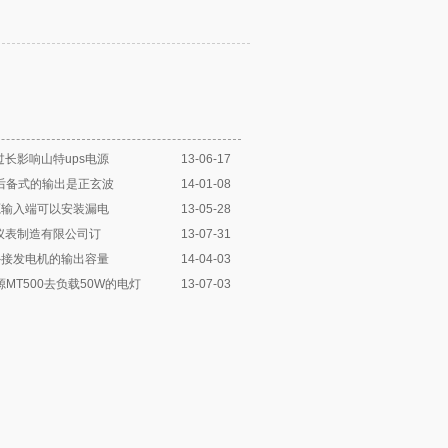
长影响山特ups电源
13-06-17
源后备式的输出是正玄波
14-01-08
源输入端可以安装漏电
13-05-28
仪表制造有限公司订
13-07-31
外接发电机的输出容量
14-04-03
源MT500去负载50W的电灯
13-07-03