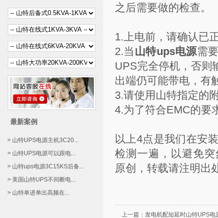
之后需要做的检查。
1.上电前，请确认已
2.当
山特ups电源
需
UPS完全停机，否则
出端仍可能带电，有
3.请使用山特指定的
4.为了符合EMC的要
最新案例
以上4点是我们在安
> 山特UPS电源主机3C20...
检测一遍，以避免突
> 山特UPS电源可以跟电...
原创，转载请注明出
> 山特ups电源3C15KS后备...
> 美国山特UPS不间断电...
> 山特单进单出高频在...
上一篇：
发电机配短延时山特UPS电