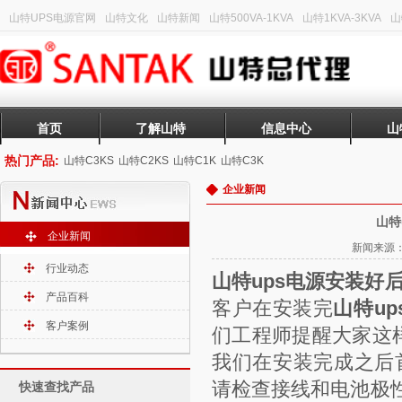
山特UPS电源官网
山特文化
山特新闻
山特500VA-1KVA
山特1KVA-3KVA
山
首页
了解山特
信息中心
山
热门产品:
山特C3KS
山特C2KS
山特C1K
山特C3K
企业新闻
山特
企业新闻
新闻来源：山
行业动态
山特ups电源安装好
产品百科
客户在安装完
山特up
客户案例
们工程师提醒大家这
我们在安装完成之后首
请检查接线和电池极
快速查找产品