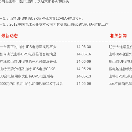
公司是山特一级代理商，欢迎大家咨询和购买
一篇：
山特UPS电源C3K标准机内置12V9AH电池6只。
一篇：
2012中国网球公开赛本公司为其提供山特ups电源现场维护工作
最新动态
相关新闻
一台真正的山特UPS电源应实现五大
14-06-30
辽宁大连诺盈
如何测试山特UPS电源是否合格满足
14-06-16
山特ups电源
在线式山特UPS电源开机步骤及开机
14-06-09
用山特UPS电
山特品牌介绍及山特UPS电源C3KS
14-05-28
蓄电池连接线过
30台电脑用多大山特UPS电源后备
14-05-13
山特UPS电
500瓦的功耗用山特UPS电源C1K可以后
14-05-06
ups不间断电