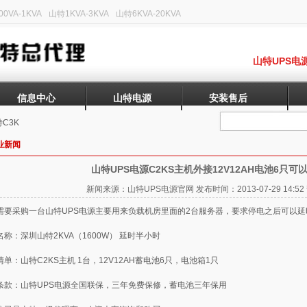
0VA-1KVA
山特1KVA-3KVA
山特6KVA-20KVA
山特UPS电
信息中心
山特电源
安装售后
C3K
业新闻
山特UPS电源C2KS主机外接12V12AH电池6只可
新闻来源：山特UPS电源官网 发布时间：2013-07-29 14:
需要采购一台
山特UPS电源
主要用来负载机房里面的2台服务器，要求停电之后可以延
名称：深圳山特2KVA（1600W） 延时半小时
清单：
山特C2KS
主机 1台，12V12AH蓄电池6只，电池箱1只
条款：
山特UPS电源
全国联保，三年免费保修，蓄电池三年保用