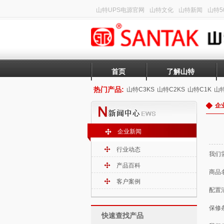
山特UPS电源官网
山特文化
山特新闻
山特50
首页
了解山特
热门产品:
山特C3KS
山特C2KS
山特C1K
山特
企
企业新闻
行业动态
我们
产品百科
商品
客户案例
配置
保修
快速查找产品