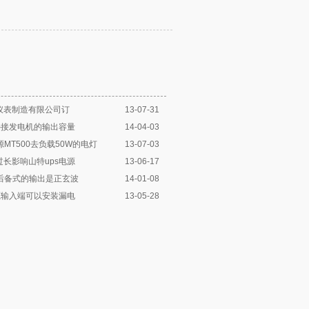
仪表制造有限公司订
13-07-31
外接发电机的输出容量
14-04-03
源MT500去负载50W的电灯
13-07-03
长影响山特ups电源
13-06-17
源后备式的输出是正玄波
14-01-08
源输入端可以安装漏电
13-05-28