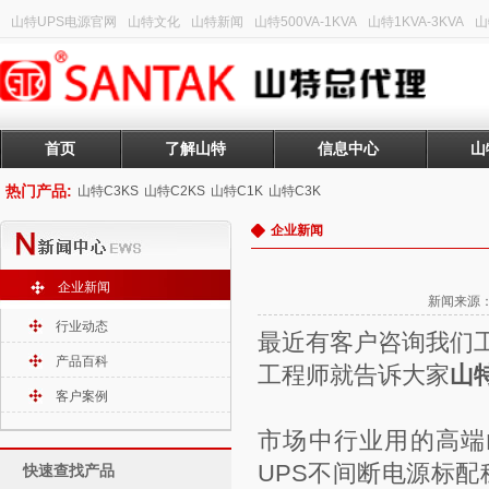
山特UPS电源官网
山特文化
山特新闻
山特500VA-1KVA
山特1KVA-3KVA
山
首页
了解山特
信息中心
山
热门产品:
山特C3KS
山特C2KS
山特C1K
山特C3K
企业新闻
企业新闻
新闻来源：山
行业动态
最近有客户咨询我们
产品百科
工程师就告诉大家
山
客户案例
市场中行业用的高端
UPS不间断电源标配
快速查找产品