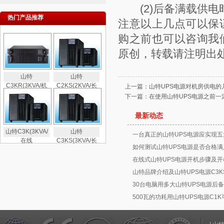
(2)后备满载供电时
热门产品推荐
注意以上几点可以保
购之前也可以咨询我
原创，转载请注明出
山特
山特
C3KR(3KVA/机
C2KS(2KVA/长
上一篇：
山特UPS电源对机房供电的
下一篇：
在使用山特UPS电源之前
最新动态
山特C3K(3KVA/
山特
一台真正的山特UPS电源应实现五
在线
C3KS(3KVA/长
如何测试山特UPS电源是否合格满
在线式山特UPS电源开机步骤及开
山特品牌介绍及山特UPS电源C3K
30台电脑用多大山特UPS电源后备
500瓦的功耗用山特UPS电源C1