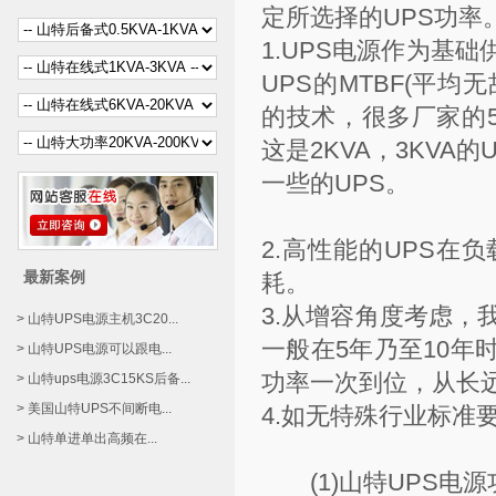
定所选择的UPS功率
1.UPS电源作为基
UPS的MTBF(平均
的技术，很多厂家的5K
这是2KVA，3KV
一些的UPS。
2.高性能的UPS在
最新案例
耗。
3.从增容角度考虑，
> 山特UPS电源主机3C20...
一般在5年乃至10
> 山特UPS电源可以跟电...
功率一次到位，从长
> 山特ups电源3C15KS后备...
> 美国山特UPS不间断电...
4.如无特殊行业标准
> 山特单进单出高频在...
(1)山特UPS