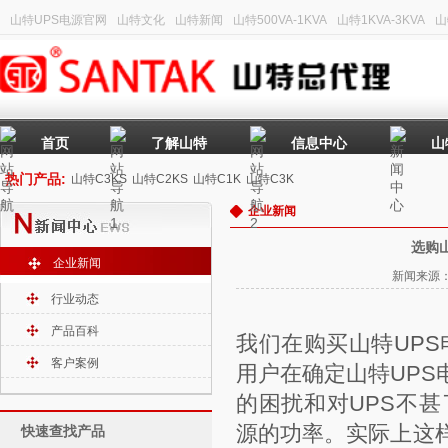
山特UPS电源官网
山特文化
山特新闻
山特500VA-1KVA
山特1KVA-3KVA
山
首页
了解山特
信息中心
山
热门产品:
山特C3KS
山特C2KS
山特C1K
山特C3K
企业新闻
选购
企业新闻
新闻来源：山
行业动态
产品百科
我们在购买
山特UPS
客户案例
用户在确定山特UP
的困扰和对UPS不
源的功率。实际上这
快速查找产品