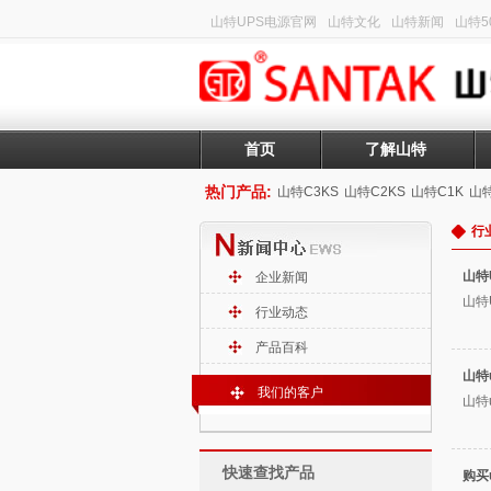
山特UPS电源官网
山特文化
山特新闻
山特50
首页
了解山特
热门产品:
山特C3KS
山特C2KS
山特C1K
山特
行
山特
企业新闻
山特
行业动态
产品百科
山特
我们的客户
山特
快速查找产品
购买