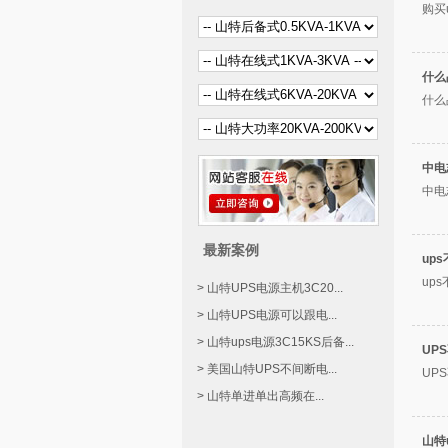
购买
什么
什么
中电
中电
最新案例
up
up
> 山特UPS电源主机3C20...
> 山特UPS电源可以跟电...
> 山特ups电源3C15KS后备...
UP
> 美国山特UPS不间断电...
UP
> 山特单进单出高频在...
山特