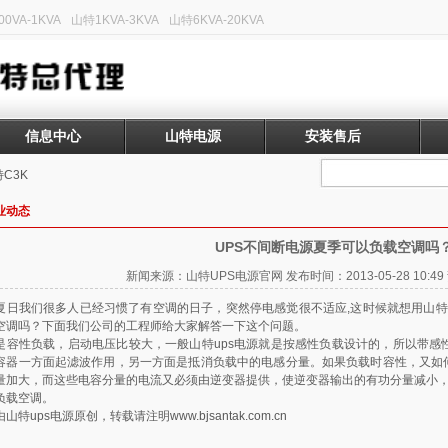
0VA-1KVA
山特1KVA-3KVA
山特6KVA-20KVA
信息中心
山特电源
安装售后
C3K
业动态
UPS不间断电源夏季可以负载空调吗
新闻来源：山特UPS电源官网 发布时间：2013-05-28 10:
夏日我们很多人已经习惯了有空调的日子，突然停电感觉很不适应,这时候就想用山特up
空调吗？下面我们公司的工程师给大家解答一下这个问题。
是容性负载，启动电压比较大，一般山特ups电源就是按感性负载设计的，所以带感
容器一方面起滤波作用，另一方面是抵消负载中的电感分量。如果负载时容性，又如
量加大，而这些电容分量的电流又必须由逆变器提供，使逆变器输出的有功分量减小，
负载空调。
由山特ups电源原创，转载请注明
www.bjsantak.com.cn