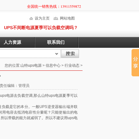
全国统一销售热线：13911559872
设为主页
网站地图
UPS不间断电源夏季可以负载空调吗？
人力资源
联系我们
您的位置:
山特ups电源
>
信息中心
>
行业动态
>
？
49 责任编辑：管理员
s电源去负载空调,那么山特ups电源夏季可以
性负载是它的本分。一般UPS逆变器输出端并联
何用电容去抵消电容性分量呢？只能使输出的电
所以带载的能力就减弱了。所以不建议用ups电