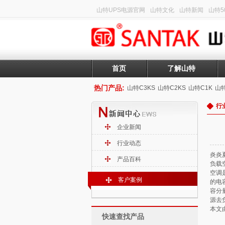
山特UPS电源官网
山特文化
山特新闻
山特50
首页
了解山特
热门产品:
山特C3KS
山特C2KS
山特C1K
山特
行
企业新闻
行业动态
炎炎
产品百科
负载
空调
客户案例
的电
容分
源去
本文
快速查找产品