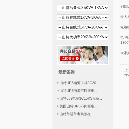
例如
最大放
电池组
电池组
1800
大家
上
最新案例
下
> 山特UPS电源主机3C20...
> 山特UPS电源可以跟电...
> 山特ups电源3C15KS后备...
> 美国山特UPS不间断电...
> 山特单进单出高频在...