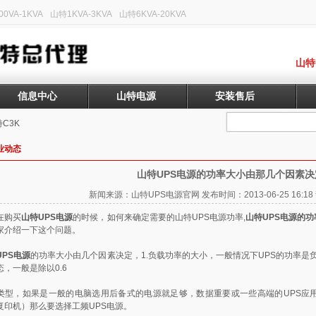
0VA-1KVA
山特1KVA-3KVA
山特6KVA-20KVA
山特
信息中心
山特电源
安装售后
C3K
业动态
山特UPS电源的功率大小由那几个因素决
新闻来源：山特UPS电源官网 发布时间：2013-06-25 16:
在购买
山特UPS电源
的时候，如何来确定需要的山特UPS电源功率,
山特UPS电源的
家介绍一下这个问题。
UPS电源
的功率大小由几个因素决定，1.负载功率的大小，一般情况下UPS的功率是负
态，一般是除以0.6
类型，如果是一般的电脑选用后备式的电源就足够，数据重要或一些高端的UPS应
复印机）那么要选择工频UPS电源。