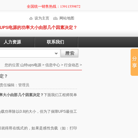
全国统一销售热线：13911559872
设为主页
网站地图
UPS电源的功率大小由那几个因素决定？
人力资源
联系我们
您的位置:
山特ups电源
>
信息中心
>
行业动态
>
定？
18 责任编辑：管理员
功率大小由那几个因素决定？
下面我们工程师简单
载功率除以0.8的大小，但为了保障UPS最佳工
用就得用在线式的，如果是感性负载（如：打印