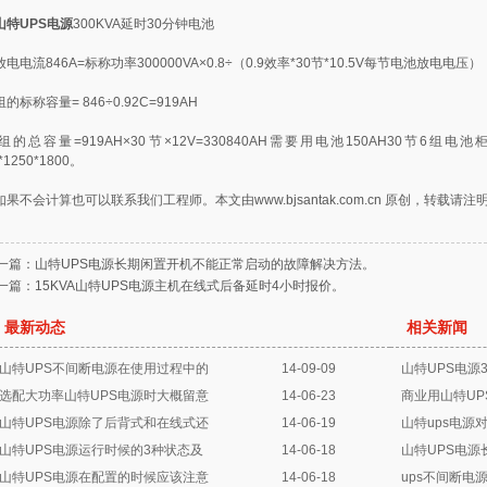
山特UPS电源
300KVA延时30分钟电池
电电流846A=标称功率300000VA×0.8÷（0.9效率*30节*10.5V每节电池放电电压）
的标称容量= 846÷0.92C=919AH
的总容量=919AH×30节×12V=330840AH需要用电池150AH30节6组电池柜6个
*1250*1800。
如果不会计算也可以联系我们工程师。本文由
www.bjsantak.com.cn
原创，转载请注
一篇：
山特UPS电源长期闲置开机不能正常启动的故障解决方法。
一篇：
15KVA山特UPS电源主机在线式后备延时4小时报价。
最新动态
相关新闻
山特UPS不间断电源在使用过程中的
14-09-09
山特UPS电源
选配大功率山特UPS电源时大概留意
14-06-23
商业用山特U
山特UPS电源除了后背式和在线式还
14-06-19
山特ups电源
山特UPS电源运行时候的3种状态及
14-06-18
山特UPS电
山特UPS电源在配置的时候应该注意
14-06-18
ups不间断电