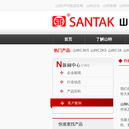
山特UPS电源官网
山特文化
山特新闻
山特50
首页
了解山特
热门产品:
山特C3KS
山特C2KS
山特C1K
山特
行
企业新闻
行业动态
我们
产品百科
给大
客户案例
山特
作状
负载
快速查找产品
机、